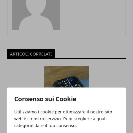
ARTICOLI CORRELATI
Consenso sui Cookie
Utilizziamo i cookie per ottimizzare il nostro sito
Apple Watch 8 e Apple Watch Ultra
web e il nostro servizio. Puoi scegliere a quali
categorie dare il tuo consenso.
condividono lo stesso processore