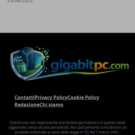
23/06/2023
Contatti
Privacy Policy
Cookie Policy
Redazione
Chi siamo
Questo sito non rappresenta una testata giornalistica in quanto viene
aggiornato senza alcuna periodicità. Non può pertanto considerarsi un
prodotto editoriale ai sensi della legge n° 62 del 7 marzo 2001.