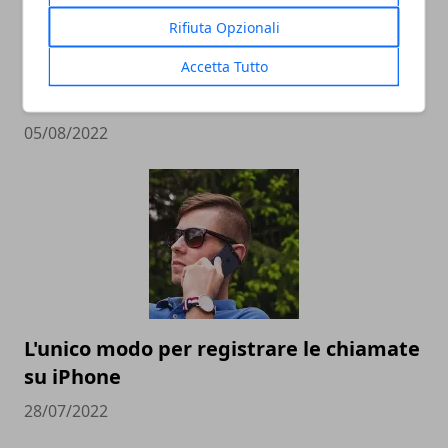
Rifiuta Opzionali
Accetta Tutto
Quali sono gli smartphone più veloci al
mondo
05/08/2022
L'unico modo per registrare le chiamate
su iPhone
28/07/2022