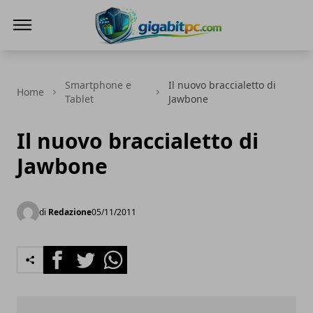
Gigabitpc
Smartphone e
Il nuovo braccialetto di
Home
Tablet
Jawbone
Il nuovo braccialetto di
Jawbone
di
Redazione
05/11/2011
Facebook
Twitter
Whatsapp