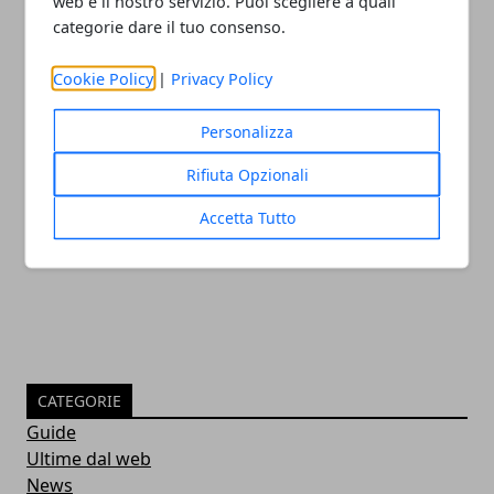
web e il nostro servizio. Puoi scegliere a quali
categorie dare il tuo consenso.
Cookie Policy
|
Privacy Policy
Personalizza
Il nuovo firmware PS5 preoccupa gli
Rifiuta Opzionali
utenti
Accetta Tutto
05/10/2022
CATEGORIE
Guide
Ultime dal web
News