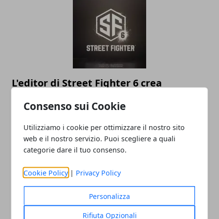
L'editor di Street Fighter 6 crea
personaggi da incubo
Consenso sui Cookie
09/10/2022
Utilizziamo i cookie per ottimizzare il nostro sito
web e il nostro servizio. Puoi scegliere a quali
categorie dare il tuo consenso.
Cookie Policy
|
Privacy Policy
Personalizza
Rifiuta Opzionali
Xbox Series X e Playstation 5 stanno già