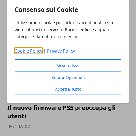
Consenso sui Cookie
Xbox Series X e Playstation 5 stanno già
Utilizziamo i cookie per ottimizzare il nostro sito
web e il nostro servizio. Puoi scegliere a quali
volgendo al termine
categorie dare il tuo consenso.
09/10/2022
Cookie Policy
|
Privacy Policy
Personalizza
Rifiuta Opzionali
Accetta Tutto
Il nuovo firmware PS5 preoccupa gli
utenti
05/10/2022