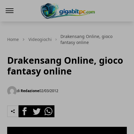
Gigabitpc
Drakensang Online, gioco
Home
Videogiochi
fantasy online
Drakensang Online, gioco
fantasy online
di
Redazione
02/03/2012
Facebook
Twitter
Whatsapp