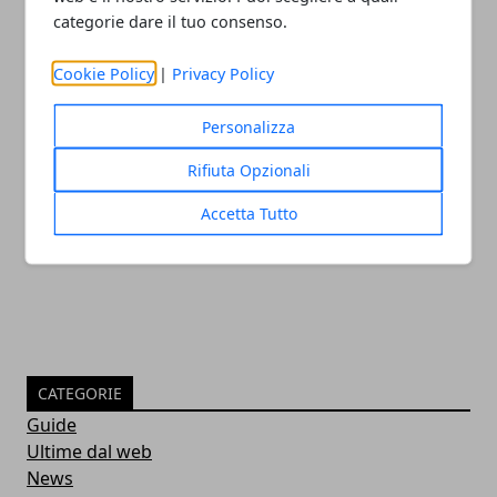
categorie dare il tuo consenso.
Cookie Policy
|
Privacy Policy
Personalizza
Il nuovo firmware PS5 preoccupa gli
Rifiuta Opzionali
utenti
Accetta Tutto
05/10/2022
CATEGORIE
Guide
Ultime dal web
News