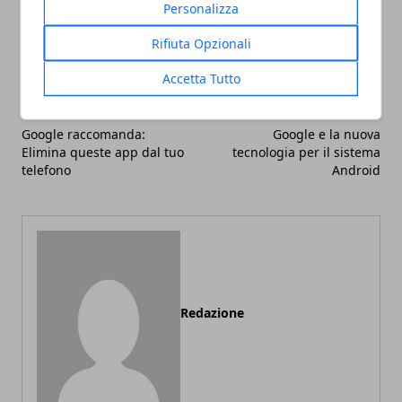
Personalizza
Facebook
Twitter
Whatsapp
Rifiuta Opzionali
Accetta Tutto
Articolo Precedente
Articolo Successivo
Google raccomanda:
Google e la nuova
Elimina queste app dal tuo
tecnologia per il sistema
telefono
Android
Redazione