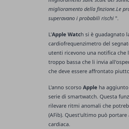
miglioramento della finzione.Le pr
superavano i probabili rischi
".
L'
Apple Watc
h si è guadagnato la
cardiofrequenzimetro del segnate
utenti ricevono una notifica che 
troppo bassa che li invia all'os
che deve essere affrontato piut
L'anno scorso
Apple
ha aggiunt
serie di smartwatch. Questa funz
rilevare ritmi anomali che potrebb
(AFib). Quest'ultimo può portare 
cardiaca.