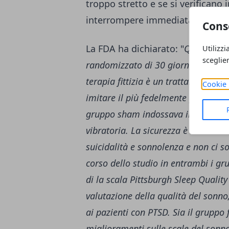
troppo stretto e se si verificano i
interrompere immediatamente l'
Cons
La FDA ha dichiarato: "
Questo disp
Utilizzi
sceglie
randomizzato di 30 giorni, control
terapia fittizia è un trattamento o
Cookie 
imitare il più fedelmente possibile 
gruppo sham indossava il dispositi
vibratoria. La sicurezza è stata val
suicidalità e sonnolenza e non ci 
corso dello studio in entrambi i gru
di la scala Pittsburgh Sleep Quality
valutazione della qualità del sonno
ai pazienti con PTSD. Sia il gruppo 
miglioramenti sulle scale del sonn