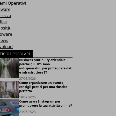
temi Operativi
tware
urezza
fica
iosità
dware
iews
nload
TICOLI POPOLARI
Business continuity aziendale:
perché gli UPS sono
indispensabili per proteggere dati
e infrastrutture IT
27/03/2026
Come organizzare un evento,
consigli pratici per una riuscita
perfetta
19/09/2025
Come usare Instagram per
promuovere la tua attività online?
23/06/2023