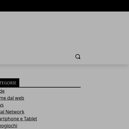
Cerca
TEGORIE
de
ime dal web
ws
ial Network
rtphone e Tablet
eogiochi