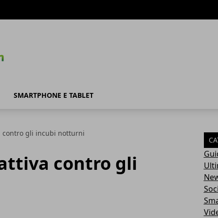
SMARTPHONE E TABLET
 contro gli incubi notturni
CA
Gui
attiva contro gli
Ult
Ne
Soc
Sma
Vid