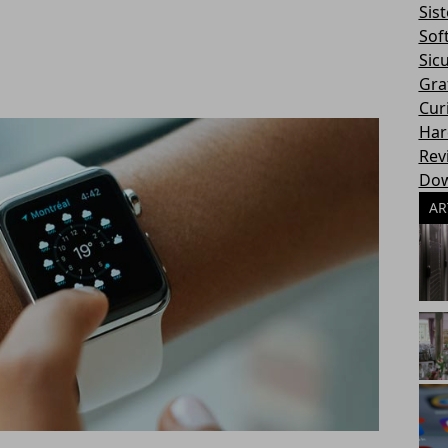
Sis
Sof
Sic
Gra
Cur
Har
Rev
Dow
AR