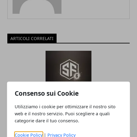
ARTICOLI CORRELATI
Consenso sui Cookie
L'editor di Street Fighter 6 crea
Utilizziamo i cookie per ottimizzare il nostro sito
personaggi da incubo
web e il nostro servizio. Puoi scegliere a quali
categorie dare il tuo consenso.
09/10/2022
Cookie Policy
|
Privacy Policy