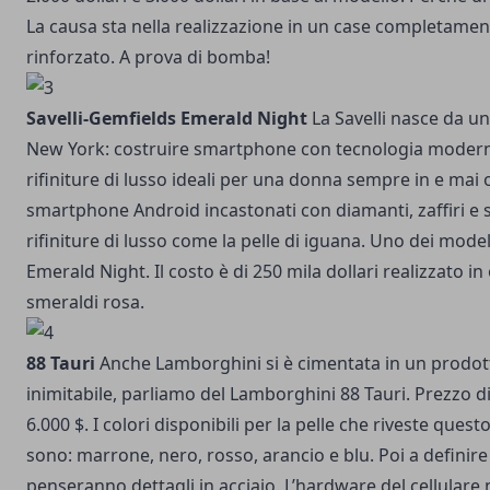
La causa sta nella realizzazione in un case completament
rinforzato. A prova di bomba!
Savelli-Gemfields Emerald Night
La Savelli nasce da un
New York: costruire smartphone con tecnologia modern
rifiniture di lusso ideali per una donna sempre in e mai 
smartphone Android incastonati con diamanti, zaffiri e 
rifiniture di lusso come la pelle di iguana. Uno dei model
Emerald Night. Il costo è di 250 mila dollari realizzato in
smeraldi rosa.
88 Tauri
Anche Lamborghini si è cimentata in un prodot
inimitabile,
parliamo del Lamborghini 88 Tauri
. Prezzo d
6.000 $. I colori disponibili per la pelle che riveste ques
sono: marrone, nero, rosso, arancio e blu. Poi a definire i
penseranno dettagli in acciaio. L’hardware del cellulare