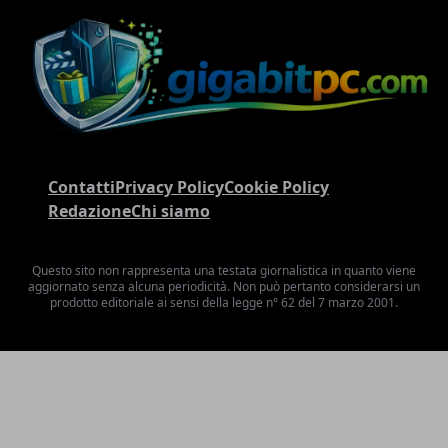
Contatti
Privacy Policy
Cookie Policy
Redazione
Chi siamo
Questo sito non rappresenta una testata giornalistica in quanto viene
aggiornato senza alcuna periodicità. Non può pertanto considerarsi un
prodotto editoriale ai sensi della legge n° 62 del 7 marzo 2001.