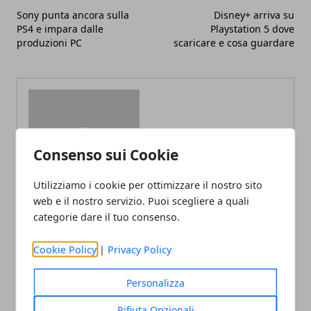
Sony punta ancora sulla
Disney+ arriva su
PS4 e impara dalle
Playstation 5 dove
produzioni PC
scaricare e cosa guardare
Consenso sui Cookie
Redazione
Utilizziamo i cookie per ottimizzare il nostro sito
web e il nostro servizio. Puoi scegliere a quali
categorie dare il tuo consenso.
Cookie Policy
|
Privacy Policy
Personalizza
ARTICOLI CORRELATI
Rifiuta Opzionali