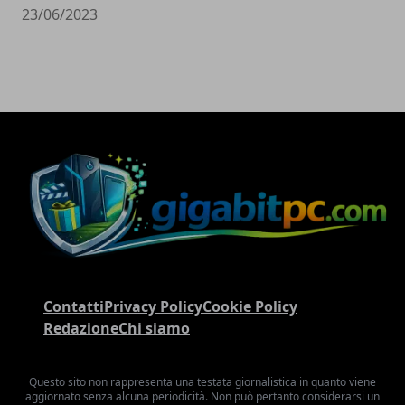
23/06/2023
Contatti
Privacy Policy
Cookie Policy
Redazione
Chi siamo
Questo sito non rappresenta una testata giornalistica in quanto viene
aggiornato senza alcuna periodicità. Non può pertanto considerarsi un