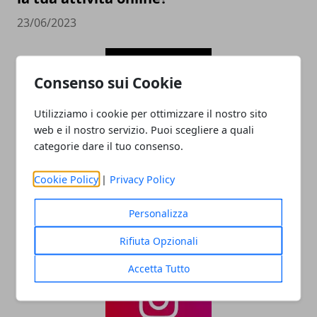
23/06/2023
Consenso sui Cookie
Utilizziamo i cookie per ottimizzare il nostro sito
web e il nostro servizio. Puoi scegliere a quali
categorie dare il tuo consenso.
Netflix tutti gli annunci ufficiali per gli
Cookie Policy
|
Privacy Policy
abbonati
Personalizza
27/09/2022
Rifiuta Opzionali
Accetta Tutto