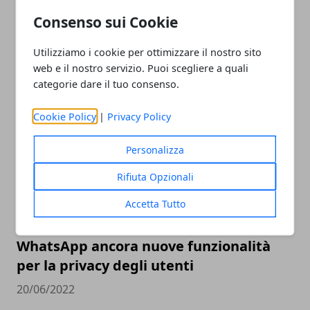
Consenso sui Cookie
La nuova funzionalità di WhatsApp la
Utilizziamo i cookie per ottimizzare il nostro sito
web e il nostro servizio. Puoi scegliere a quali
attendevano tutti
categorie dare il tuo consenso.
09/07/2022
Cookie Policy
|
Privacy Policy
Personalizza
Rifiuta Opzionali
Accetta Tutto
WhatsApp ancora nuove funzionalità
per la privacy degli utenti
20/06/2022