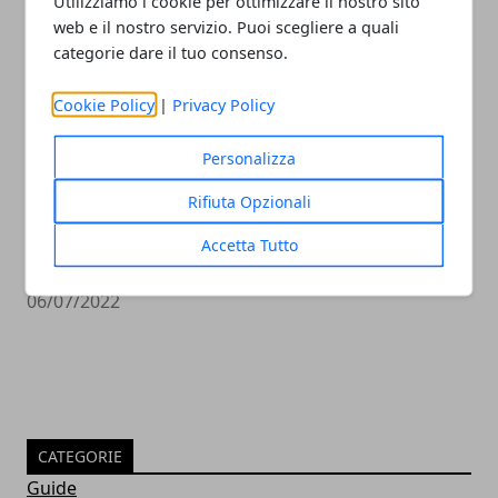
Utilizziamo i cookie per ottimizzare il nostro sito
web e il nostro servizio. Puoi scegliere a quali
categorie dare il tuo consenso.
Cookie Policy
|
Privacy Policy
Personalizza
Rifiuta Opzionali
Il remake di Lollipop Chainsaw sarà
Accetta Tutto
pronto per il 2023
06/07/2022
CATEGORIE
Guide