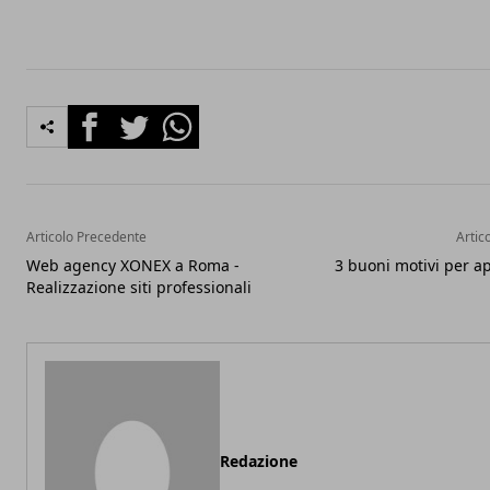
Facebook
Twitter
Whatsapp
Articolo Precedente
Artic
Web agency XONEX a Roma -
3 buoni motivi per ap
Realizzazione siti professionali
Redazione