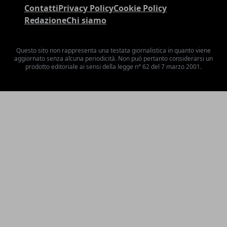
Contatti
Privacy Policy
Cookie Policy
Redazione
Chi siamo
Questo sito non rappresenta una testata giornalistica in quanto viene
aggiornato senza alcuna periodicità. Non può pertanto considerarsi un
prodotto editoriale ai sensi della legge n° 62 del 7 marzo 2001.