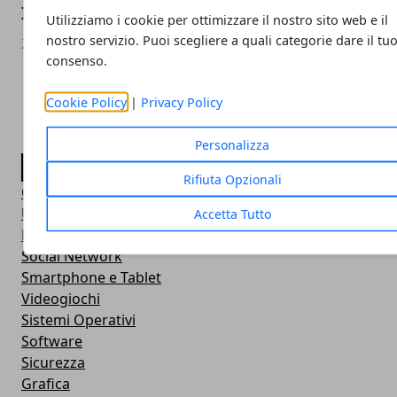
Instagram inserisce un blocco per le foto 
Utilizziamo i cookie per ottimizzare il nostro sito web e il
nostro servizio. Puoi scegliere a quali categorie dare il tu
22/09/2022
consenso.
Cookie Policy
|
Privacy Policy
Personalizza
CATEGORIE
Rifiuta Opzionali
Guide
Ultime dal web
Accetta Tutto
News
Social Network
Smartphone e Tablet
Videogiochi
Sistemi Operativi
Software
Sicurezza
Grafica