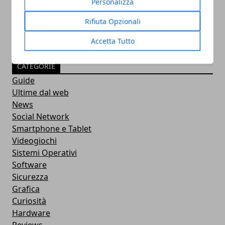
Personalizza
Rifiuta Opzionali
Accetta Tutto
CATEGORIE
Guide
Ultime dal web
News
Social Network
Smartphone e Tablet
Videogiochi
Sistemi Operativi
Software
Sicurezza
Grafica
Curiosità
Hardware
Reviews