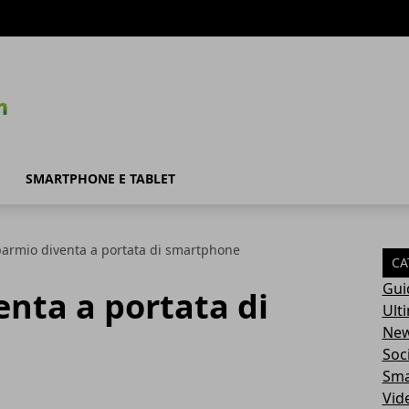
SMARTPHONE E TABLET
sparmio diventa a portata di smartphone
CA
Gui
enta a portata di
Ult
Ne
Soc
Sma
Vid