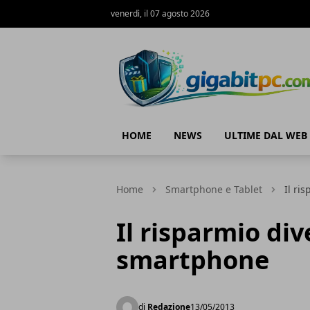
venerdì, il 07 agosto 2026
Gigabitpc
HOME
NEWS
ULTIME DAL WEB
Home
Smartphone e Tablet
Il ri
Il risparmio div
smartphone
di
Redazione
13/05/2013