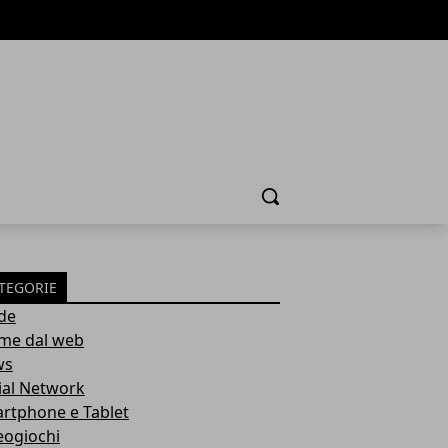
Cerca
TEGORIE
de
ime dal web
ws
ial Network
rtphone e Tablet
eogiochi