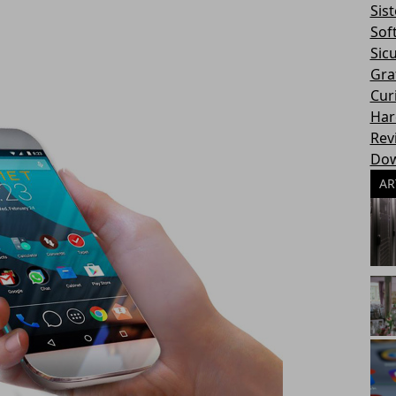
Sis
Sof
Sic
Gra
Cur
Har
Rev
Dow
AR