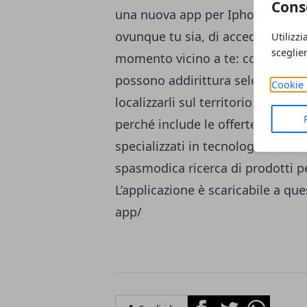
Cons
una nuova app per Iphone e And
ovunque tu sia, di accedere in mo
Utilizzi
sceglie
momento vicino a te: coupon, pro
possono addirittura selezionare i
Cookie 
localizzarli sul territorio. L’appl
perché include le
offerte Euronic
specializzati in tecnologia, ma a
spasmodica ricerca di prodotti pe
L’applicazione è scaricabile a que
app/
Facebook
Twitter
Whatsapp