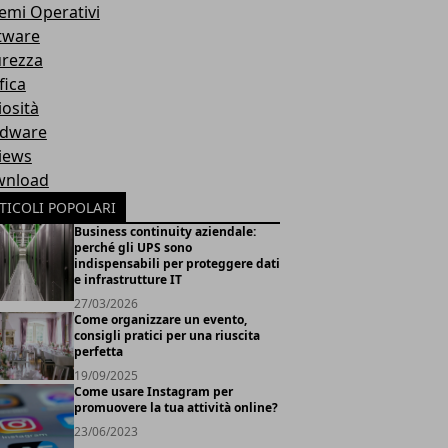
temi Operativi
tware
urezza
fica
iosità
dware
iews
nload
TICOLI POPOLARI
Business continuity aziendale:
perché gli UPS sono
indispensabili per proteggere dati
e infrastrutture IT
27/03/2026
Come organizzare un evento,
consigli pratici per una riuscita
perfetta
19/09/2025
Come usare Instagram per
promuovere la tua attività online?
23/06/2023