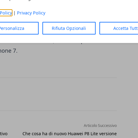
ata sensibilità grazie alla tecnologia 3D
co e dei sensori per il riconoscimento del
Policy
|
Privacy Policy
rà realizzato in acciaio inox e vetro, e
Personalizza
Rifiuta Opzionali
Accetta Tut
ei costi di lavorazione. Questo porta a
prezzo finale scontato, e comunque non
hone 7.
Articolo Successivo
tivo
Che cosa ha di nuovo Huawei P8 Lite versione