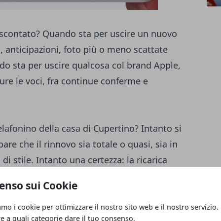
à scontato? Quando sta per uscire un nuovo
, anticipazioni, foto più o meno scattate
do sta per uscire qualcosa col brand Apple,
ure le voci, fra continue conferme e
elafonino della casa di Cupertino? Intanto si
are che il rinnovo sia totale o quasi, sia in
di stile. Intanto una certezza: la ricarica
senza fili. Il sistema assicurerà la ricarica
enso sui Cookie
induzione, ma semplicemente con un
 ad alcuni metri di distanza. Il display sarà
amo i cookie per ottimizzare il nostro sito web e il nostro servizio.
re a quali categorie dare il tuo consenso.