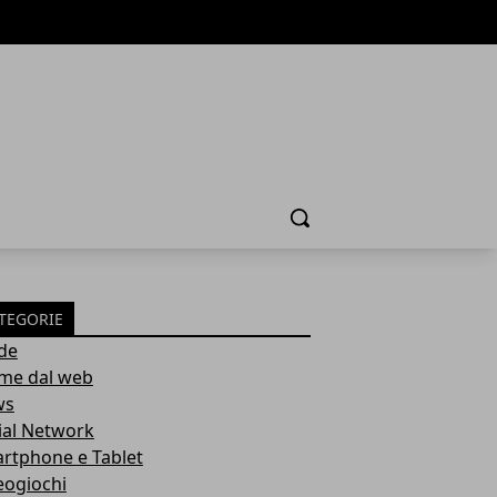
Cerca
TEGORIE
de
ime dal web
ws
ial Network
rtphone e Tablet
eogiochi