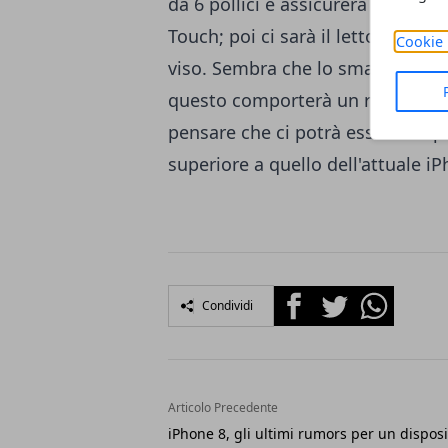
da 6 pollici e assicurerà una elev
Touch; poi ci sarà il lettore otti
Cookie 
viso. Sembra che lo smartphone sa
questo comporterà un risparmio n
pensare che ci potrà essere un 
superiore a quello dell'attuale iP
Facebook
Twitter
Whatsapp
Condividi
Articolo Precedente
iPhone 8, gli ultimi rumors per un disposi