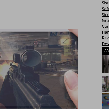
Sis
Sof
Sic
Gra
Cur
Har
Rev
Dow
AR