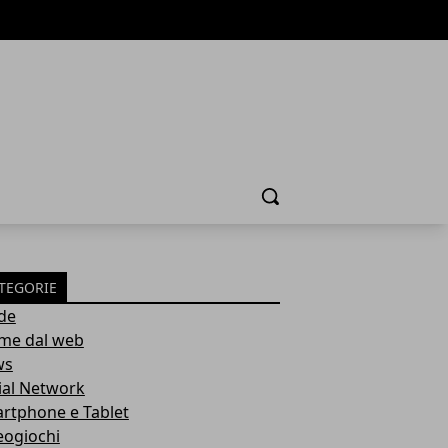
Cerca
TEGORIE
de
ime dal web
ws
ial Network
rtphone e Tablet
eogiochi