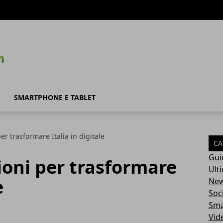
SMARTPHONE E TABLET
er trasformare Italia in digitale
CA
Gui
ioni per trasformare
Ult
e
Ne
Soc
Sma
Vid