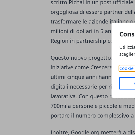
scritto Pichai in un post ufficiale
orgogliosa di essere partner della
trasformare le aziende italiane g
milioni di dollari in 5 anni, che
Cons
Region in partnership con TIM».
Utilizzi
sceglie
Questo nuovo progetto, aggiunge 
iniziative come Crescere in Digita
Cookie 
ultimi cinque anni hanno aiutat
digitali necessarie per rilanciare 
lavorativa. Con questo nuovo imp
700mila persone e piccole e medie
portare il numero complessivo a o
Inoltre, Google.org metterà a dis