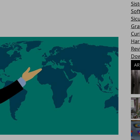
Sis
Sof
Sic
Gra
Cur
Har
Rev
Dow
AR