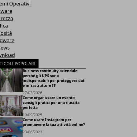
temi Operativi
tware
urezza
fica
iosità
dware
iews
nload
TICOLI POPOLARI
Business continuity aziendale:
perché gli UPS sono
indispensabili per proteggere dati
e infrastrutture IT
27/03/2026
Come organizzare un evento,
consigli pratici per una riuscita
perfetta
19/09/2025
Come usare Instagram per
promuovere la tua attività online?
23/06/2023