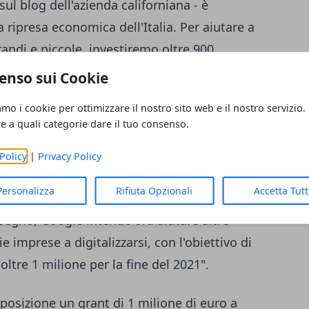
 sul blog dell'azienda californiana - è
 ripresa economica dell'Italia. Per aiutare a
randi e piccole, investiremo oltre 900
 includono l'apertura delle due Google Cloud
enso sui Cookie
amo i cookie per ottimizzare il nostro sito web e il nostro servizio.
re a quali categorie dare il tuo consenso.
la società, "trae forza dal successo di
le e Google Digital Training, che negli
Policy
|
Privacy Policy
o 500mila persone a ottenere le competenze
Personalizza
Rifiuta Opzionali
Accetta Tut
un'attività o migliorare la propria carriera
egno, Google intende ora aiutare altre
 imprese a digitalizzarsi, con l'obiettivo di
ltre 1 milione per la fine del 2021".
posizione un grant di 1 milione di euro a