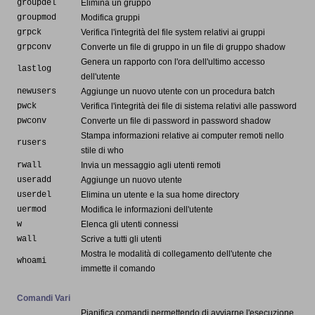
groupdel
Elimina un gruppo
groupmod
Modifica gruppi
grpck
Verifica l'integrità del file system relativi ai gruppi
grpconv
Converte un file di gruppo in un file di gruppo shadow
Genera un rapporto con l'ora dell'ultimo accesso
lastlog
dell'utente
newusers
Aggiunge un nuovo utente con un procedura batch
pwck
Verifica l'integrità dei file di sistema relativi alle password
pwconv
Converte un file di password in password shadow
Stampa informazioni relative ai computer remoti nello
rusers
stile di who
rwall
Invia un messaggio agli utenti remoti
useradd
Aggiunge un nuovo utente
userdel
Elimina un utente e la sua home directory
uermod
Modifica le informazioni dell'utente
w
Elenca gli utenti connessi
wall
Scrive a tutti gli utenti
Mostra le modalità di collegamento dell'utente che
whoami
immette il comando
Comandi Vari
Pianifica comandi permettendo di avviarne l'esecuzione