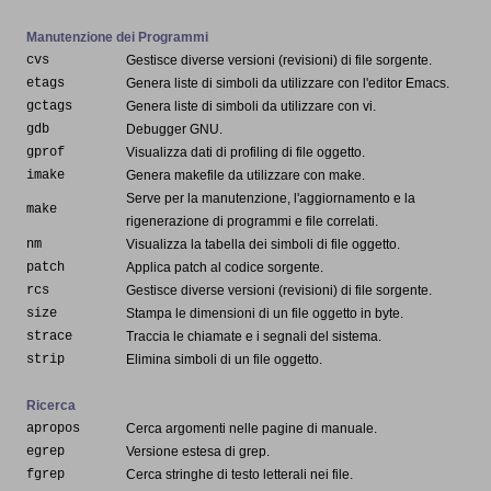
Manutenzione dei Programmi
cvs
Gestisce diverse versioni (revisioni) di file sorgente.
etags
Genera liste di simboli da utilizzare con l'editor Emacs.
gctags
Genera liste di simboli da utilizzare con vi.
gdb
Debugger GNU.
gprof
Visualizza dati di profiling di file oggetto.
imake
Genera makefile da utilizzare con make.
Serve per la manutenzione, l'aggiornamento e la
make
rigenerazione di programmi e file correlati.
nm
Visualizza la tabella dei simboli di file oggetto.
patch
Applica patch al codice sorgente.
rcs
Gestisce diverse versioni (revisioni) di file sorgente.
size
Stampa le dimensioni di un file oggetto in byte.
strace
Traccia le chiamate e i segnali del sistema.
strip
Elimina simboli di un file oggetto.
Ricerca
apropos
Cerca argomenti nelle pagine di manuale.
egrep
Versione estesa di grep.
fgrep
Cerca stringhe di testo letterali nei file.