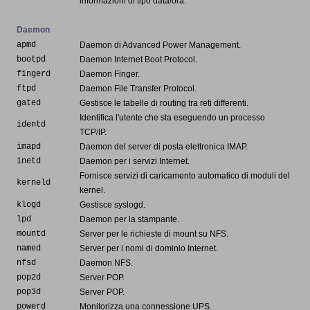
informazioni di tipo data/ora.
Daemon
apmd
Daemon di Advanced Power Management.
bootpd
Daemon Internet Boot Protocol.
fingerd
Daemon Finger.
ftpd
Daemon File Transfer Protocol.
gated
Gestisce le tabelle di routing tra reti differenti.
Identifica l'utente che sta eseguendo un processo
identd
TCP/IP.
imapd
Daemon del server di posta elettronica IMAP.
inetd
Daemon per i servizi Internet.
Fornisce servizi di caricamento automatico di moduli del
kerneld
kernel.
klogd
Gestisce syslogd.
lpd
Daemon per la stampante.
mountd
Server per le richieste di mount su NFS.
named
Server per i nomi di dominio Internet.
nfsd
Daemon NFS.
pop2d
Server POP.
pop3d
Server POP.
powerd
Monitorizza una connessione UPS.