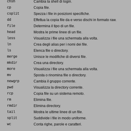
chsh
Cambia la shell di login.
cp
Copia file.
csplit
Spezza i file in posizioni specifiche.
dd
Effettua la copia file da e verso dischi in formato raw.
file
Determina il tipo di un file.
head
Mostra le prime linee di un file.
less
Visualizza i file una schermata alla volta.
ln
Crea degli alias per i nomi dei file.
ls
Elenca file o directory.
merge
Unisce le modifiche di diversi file.
mkdir
Crea una directory.
more
Visualizza i file una schermata alla volta.
mv
Sposta o rinomina file o directory.
newgrp
Cambia il gruppo corrente.
pwd
Visualizza la directory corrente.
rcp
Copia file su un sistema remoto.
rm
Elimina file.
rmdir
Elimina directory.
tail
Mostra le ultime linee di un file.
split
Suddivide i file in modo uniforme.
wc
Conta righe, parole e caratteri.