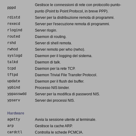
Gestisce le connessioni di rete con protocollo punto-
pppd
punto (Point to Point Protocol, in breve PPP).
rdistd
Server per la distribuzione remota di programmi.
rexecd
Server per l'esecuzione remota di programmi.
rlogind
Server rlogin.
routed
Daemon di routing.
rshd
Server di shell remota.
rwhod
Server remoto per who (rwho).
syslogd
Daemon per il logging del sistema.
talkd
Daemon di talk.
tcpd
Daemon per la rete TCP.
tftpd
Daemon Trivial File Transfer Protocol.
update
Daemon per il flush dei buffer.
ypbind
Processo NIS binder.
yppasswdd
Server per la modifica di password NIS.
ypserv
Server dei processi NIS.
Hardware
agetty
Avvia la sessione utente al terminale.
arp
Gestisce la cache ARP.
cardctl
Controlla le schede PCMCIA.