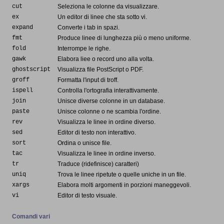
cut
Seleziona le colonne da visualizzare.
ex
Un editor di linee che sta sotto vi.
expand
Converte i tab in spazi.
fmt
Produce linee di lunghezza più o meno uniforme.
fold
Interrompe le righe.
gawk
Elabora liee o record uno alla volta.
ghostscript
Visualizza file PostScript o PDF.
groff
Formatta l'input di troff.
ispell
Controlla l'ortografia interattivamente.
join
Unisce diverse colonne in un database.
paste
Unisce colonne o ne scambia l'ordine.
rev
Visualizza le linee in ordine diverso.
sed
Editor di testo non interattivo.
sort
Ordina o unisce file.
tac
Visualizza le linee in ordine inverso.
tr
Traduce (ridefinisce) caratteri)
uniq
Trova le linee ripetute o quelle uniche in un file.
xargs
Elabora molti argomenti in porzioni maneggevoli.
vi
Editor di testo visuale.
Comandi vari