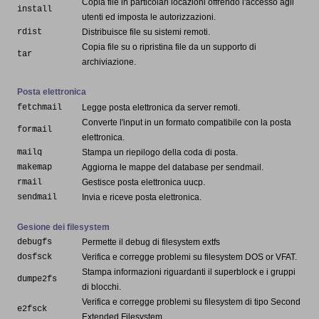
Copia file in particolari locazioni offrendo l'accesso agli
install
utenti ed imposta le autorizzazioni.
rdist
Distribuisce file su sistemi remoti.
Copia file su o ripristina file da un supporto di
tar
archiviazione.
Posta elettronica
fetchmail
Legge posta elettronica da server remoti.
Converte l'input in un formato compatibile con la posta
formail
elettronica.
mailq
Stampa un riepilogo della coda di posta.
makemap
Aggiorna le mappe del database per sendmail.
rmail
Gestisce posta elettronica uucp.
sendmail
Invia e riceve posta elettronica.
Gesione dei filesystem
debugfs
Permette il debug di filesystem extfs
dosfsck
Verifica e corregge problemi su filesystem DOS or VFAT.
Stampa informazioni riguardanti il superblock e i gruppi
dumpe2fs
di blocchi.
Verifica e corregge problemi su filesystem di tipo Second
e2fsck
Extended Filesystem.