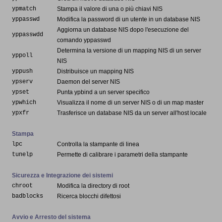
ypmatch
Stampa il valore di una o più chiavi NIS
yppasswd
Modifica la password di un utente in un database NIS
Aggiorna un database NIS dopo l'esecuzione del
yppasswdd
comando yppasswd
Determina la versione di un mapping NIS di un server
yppoll
NIS
yppush
Distribuisce un mapping NIS
ypserv
Daemon del server NIS
ypset
Punta ypbind a un server specifico
ypwhich
Visualizza il nome di un server NIS o di un map master
ypxfr
Trasferisce un database NIS da un server all'host locale
Stampa
lpc
Controlla la stampante di linea
tunelp
Permette di calibrare i parametri della stampante
Sicurezza e Integrazione dei sistemi
chroot
Modifica la directory di root
badblocks
Ricerca blocchi difettosi
Avvio e Arresto del sistema