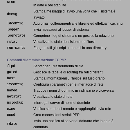
cron
in date e ore stabilite
Stampa messaggi di avvio una volta che il sistema è
dmesg
avviato
ldconfig
Aggiorna i collegamenti alle librerie ed effettua il caching
logger
Invia messaggi al logger di sistema
logrotate
Comprime i log di sistema e ne gestice la rotazione
rstat
Visualizza lo stato del sistema dell'host
run-parts
Esegue tutti gli script contenuti in una directory
Comandi di amministrazione TCP/IP
ftpd
Server per il trasferimento di file
gated
Gestisce le tabelle di routing tra reti differenti
host
Stampa informazionisull'host e sul fuso orario
ifconfig
Configura i parametri per le interfacce di rete
named
Traduce i nomi di dominio in indirizzi ip e viceversa
netstat
Visualizza lo stato di rete
nslookup
Interroga i server di nomi di dominio
ping
Verifica se un host remoto è raggiungibile via rete
pppd
Crea connessioni seriali PPP
Invia una notifica al server di data/ora che la data è
rdate
cambiata