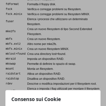
fdformat
Formatta il floppy disk.
fsck
Verifica e corregge problemi su filesystem.
fsck.minix
Verifica e corregge problemi su filesystem MINIX.
Elenca i processi che utilizzano un determinato
fuser
filesystem.
Crea un nuovo filesystem di tipo Second Extended
mke2fs
Filesystem.
mkfs
Crea un nuovo filesystem.
mkfs.ext2
Altro nome per mke2fs.
mkfs.minix
Crea un nuovo filesystem MINIX.
mklost+found
Crea una directory lost+found.
mkraid
Imposta un dispositivo RAID.
mkswap
Permette di definire lo spazio di swap.
mount
Monta un filesystem.
raidstart
Attiva un dispositivo RAID.
raidstop
Disattiva un dispositivo RAID.
rdev
Descrive o modifica impostazioni per il filesystem root.
Elenca o imposta i flag utilizzati per montare il filesystem
rootflags
root.
Consenso sui Cookie
showmount
Elenca le directory esportate.
Visualizza o imposta i flag utilizzati per montare il
swapdev