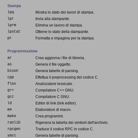
Stampa
lpq
Mostra lo stato dei lavori di stampa.
lpr
Invia alla stampante.
lprm
Elimina un lavoro di stampa.
lpstat
Ottiene lo stato della stampante.
pr
Formatta e impagina per la stampa.
Programmazione
ar
Crea aggiorna i file di libreria.
as
Genera il file oggetto.
bison
Genera tabelle di parsing.
cpp
Effettua il preprocessing del codice C.
flex
Analizzatore lessicale.
g++
Compilatore C++ GNU.
gcc
Compilatore C GNU.
ld
Editor di link (link editor).
m4
Elaboratore di macro.
make
Crea programmi.
ranlib
Rigenera la tabella dei simboli dell'archivio.
rpcgen
Traduce il codice RPC in codice C.
yacc
Genera tabelle di parsing.