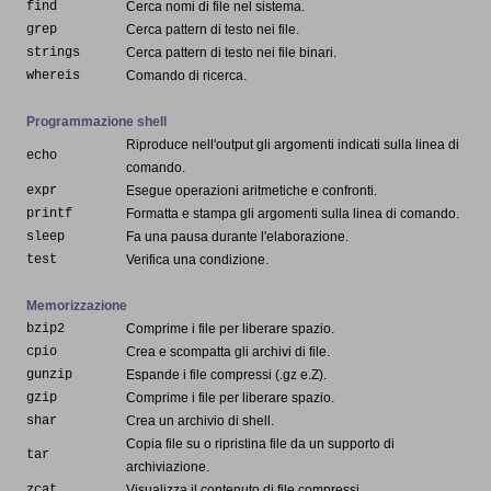
find
Cerca nomi di file nel sistema.
grep
Cerca pattern di testo nei file.
strings
Cerca pattern di testo nei file binari.
whereis
Comando di ricerca.
Programmazione shell
Riproduce nell'output gli argomenti indicati sulla linea di
echo
comando.
expr
Esegue operazioni aritmetiche e confronti.
printf
Formatta e stampa gli argomenti sulla linea di comando.
sleep
Fa una pausa durante l'elaborazione.
test
Verifica una condizione.
Memorizzazione
bzip2
Comprime i file per liberare spazio.
cpio
Crea e scompatta gli archivi di file.
gunzip
Espande i file compressi (.gz e.Z).
gzip
Comprime i file per liberare spazio.
shar
Crea un archivio di shell.
Copia file su o ripristina file da un supporto di
tar
archiviazione.
zcat
Visualizza il contenuto di file compressi.