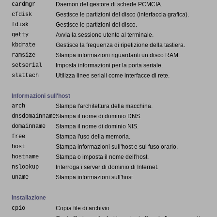
cardmgr
Daemon del gestore di schede PCMCIA.
cfdisk
Gestisce le partizioni del disco (interfaccia grafica).
fdisk
Gestisce le partizioni del disco.
getty
Avvia la sessione utente al terminale.
kbdrate
Gestisce la frequenza di ripetizione della tastiera.
ramsize
Stampa informazioni riguardanti un disco RAM.
setserial
Imposta informazioni per la porta seriale.
slattach
Utilizza linee seriali come interfacce di rete.
Informazioni sull'host
arch
Stampa l'architettura della macchina.
dnsdomainname
Stampa il nome di dominio DNS.
domainname
Stampa il nome di dominio NIS.
free
Stampa l'uso della memoria.
host
Stampa informazioni sull'host e sul fuso orario.
hostname
Stampa o imposta il nome dell'host.
nslookup
Interroga i server di dominio di Internet.
uname
Stampa informazioni sull'host.
Installazione
cpio
Copia file di archivio.