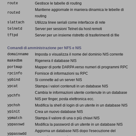
route
Gestisce le tabelle di routing
Mantiene aggiornate in maniera dinamica le tebelle di
routed
routing
slattach
Utilizza linee seriali come interfacce di rete
telnetd
Server per sessioni Telnet da host remoti
tftpd
Server per un insieme ristretto di trasferimenti di file
Comandi di amministrazione per NFS e NIS
domainname
Imposta o visualizza il nome del dominio NIS corrente
makedbm
Rigenera il database NIS
portmap
Mapper di porte DARPA verso numeri di programmi RPC
rpcinfo
Fornisce di informazioni su RPC
ypbind
Si connette ad un server NIS
ypcat
Stampa i valori contenuti in un database NIS
Cambia le informazioni utente contenute in un database
ypchfn
NIS per finger, posta elettronica ecc.
ypchsh
Modifica la shell di login di un utente in un database NIS
ypinit
Crea un nuovo database NIS
ypmatch
Stampa il valore di una o più chiavi NIS
yppasswd
Modifica la password di un utente in un database NIS
Aggiorna un database NIS dopo l'esecuzione del
yppasswdd