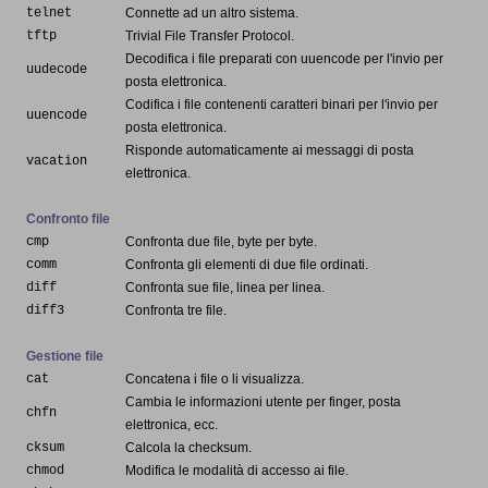
telnet
Connette ad un altro sistema.
tftp
Trivial File Transfer Protocol.
Decodifica i file preparati con uuencode per l'invio per
uudecode
posta elettronica.
Codifica i file contenenti caratteri binari per l'invio per
uuencode
posta elettronica.
Risponde automaticamente ai messaggi di posta
vacation
elettronica.
Confronto file
cmp
Confronta due file, byte per byte.
comm
Confronta gli elementi di due file ordinati.
diff
Confronta sue file, linea per linea.
diff3
Confronta tre file.
Gestione file
cat
Concatena i file o li visualizza.
Cambia le informazioni utente per finger, posta
chfn
elettronica, ecc.
cksum
Calcola la checksum.
chmod
Modifica le modalità di accesso ai file.