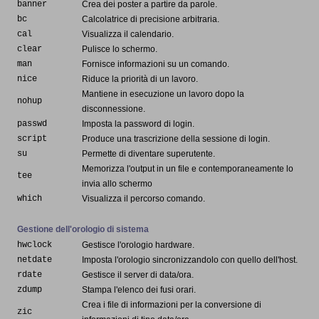
banner
Crea dei poster a partire da parole.
bc
Calcolatrice di precisione arbitraria.
cal
Visualizza il calendario.
clear
Pulisce lo schermo.
man
Fornisce informazioni su un comando.
nice
Riduce la priorità di un lavoro.
Mantiene in esecuzione un lavoro dopo la
nohup
disconnessione.
passwd
Imposta la password di login.
script
Produce una trascrizione della sessione di login.
su
Permette di diventare superutente.
Memorizza l'output in un file e contemporaneamente lo
tee
invia allo schermo
which
Visualizza il percorso comando.
Gestione dell'orologio di sistema
hwclock
Gestisce l'orologio hardware.
netdate
Imposta l'orologio sincronizzandolo con quello dell'host.
rdate
Gestisce il server di data/ora.
zdump
Stampa l'elenco dei fusi orari.
Crea i file di informazioni per la conversione di
zic