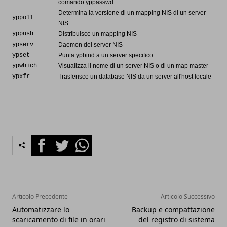
comando yppasswd
Determina la versione di un mapping NIS di un server
yppoll
NIS
yppush
Distribuisce un mapping NIS
ypserv
Daemon del server NIS
ypset
Punta ypbind a un server specifico
ypwhich
Visualizza il nome di un server NIS o di un map master
ypxfr
Trasferisce un database NIS da un server all'host locale
Facebook
Twitter
Whatsapp
Articolo Precedente
Articolo Successivo
Automatizzare lo
Backup e compattazione
scaricamento di file in orari
del registro di sistema