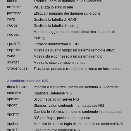
named
Traduce i nomi di dominio in IP e viceversa
netstat
Visualizza lo stato di rete
portmap
Effettua il mapping dei daemon sulle porte
rarp
Gestisce la tabella di RARP
route
Gestisce la tabella di routing
Mantiene aggiornate in modo dinamico le tabelle di
routed
routing
rpcinfo
Fornisce informazioni su RPC
ruptime
Mostra da quanto tempo un sistema remoto è attivo
rwho
Mostra chi è connesso a un sistema remoto
systat
Mostra lo stato dei sistemi remoti
traceroute
Traccia un percorso (route) di rete verso un host remoto
Amministrazione del NIS
domainname
Imposta o visualizza il nome del dominio NIS corrente
makedbm
Rigenera Database NIS
ypbind
Si connette ad un server NIS
ypcat
Stampa i valori contenuti in un database NIS
Cambia le informazioni utente contenute in un database
ypchfn
NIS per finger, posta elettronica ecc.
ypchsh
Modifica la shell di login di un utente in un database NIS
ypinit
Crea un nuovo database NIS