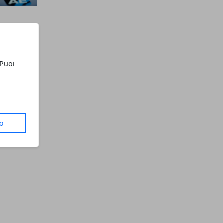
 Puoi
to