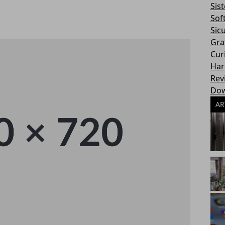
Sis
Sof
Sic
Gra
Cur
Har
Rev
Dow
AR