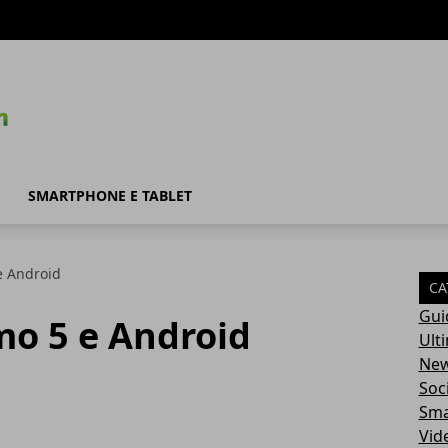
SMARTPHONE E TABLET
e Android
CA
Gui
o 5 e Android
Ult
Ne
Soc
Sma
Vid