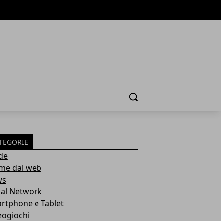
Cerca
TEGORIE
de
ime dal web
ws
ial Network
rtphone e Tablet
eogiochi