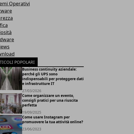
temi Operativi
tware
urezza
fica
iosità
dware
iews
nload
TICOLI POPOLARI
Business continuity aziendale:
perché gli UPS sono
indispensabili per proteggere dati
e infrastrutture IT
27/03/2026
Come organizzare un evento,
consigli pratici per una riuscita
perfetta
19/09/2025
Come usare Instagram per
promuovere la tua attività online?
23/06/2023