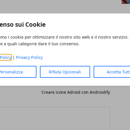
enso sui Cookie
amo i cookie per ottimizzare il nostro sito web e il nostro servizio.
re a quali categorie dare il tuo consenso.
Policy
|
Privacy Policy
Personalizza
Rifiuta Opzionali
Accetta Tut
Articolo Successivo
Creare icone Adroid con Androidify