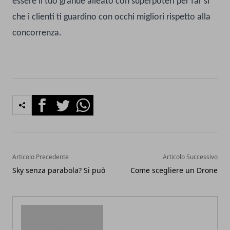
essere il tuo grande alleato con superpoteri per far si
che i clienti ti guardino con occhi migliori rispetto alla
concorrenza.
Facebook
Twitter
Whatsapp
Articolo Precedente
Articolo Successivo
Sky senza parabola? Si può
Come scegliere un Drone