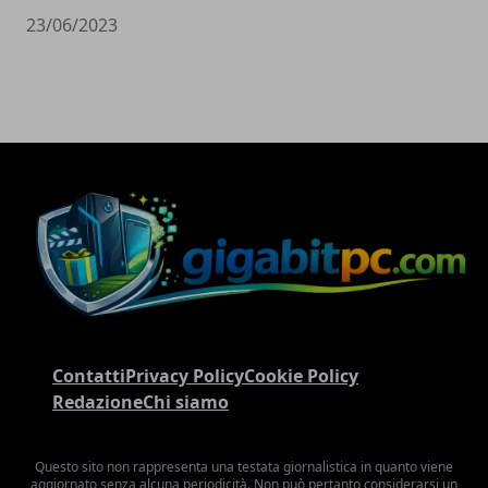
23/06/2023
Contatti
Privacy Policy
Cookie Policy
Redazione
Chi siamo
Questo sito non rappresenta una testata giornalistica in quanto viene
aggiornato senza alcuna periodicità. Non può pertanto considerarsi un