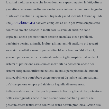
funzioni molto avanzate che lo rendono un supercomputer. Infatti, oltre a
garantire che nessun malintenzionato possa entrare in casa, sono in grado
di rilevare eventuali allagamenti, fughe di gas ed incendi. Offrono quindi
una
protezione casa
davvero completa ed utile per avere sempre sotto
controllo ciò che accade; in molti casi i sistemi di antifurto sono
impiegati anche per monitorare persone ammalate o con problemi,
bambini e persino animali.
Inoltre, gli impianti di antifurto più recenti
sono stati studiati e messi a punto affinchè non lancino falsi allarmi,
generati per esempio da un animale o dalle foglie sospinte dal vento.
I
sistemi di protezione casa sono così evoluti da possedere anche dei
sistemi antipanico, utilissimi nei casi in cui si percepiscano dei rumori
inspiegabili che potrebbero essere provocati da ladri e malintenzionati;
un’altra opzione sempre più richiesta è quella di emergenza,
indispensabile soprattutto per le persone in là con gli anni. La protezione
della casa riguarda anche le aree esterne come parchi e giardini che
possono essere tenuti sotto controllo senza nessun problema.
Grazie alla