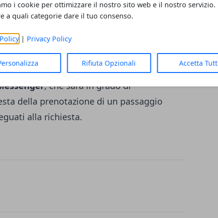
amo i cookie per ottimizzare il nostro sito web e il nostro servizio.
 disposizione direttamente dal social
re a quali categorie dare il tuo consenso.
pam o eliminare i commenti e i post
Policy
|
Privacy Policy
Personalizza
Rifiuta Opzionali
Accetta Tut
ligenza artificiale sarà utilizzata per
Messenger
, che sarà in grado di
iesta della prenotazione di un passaggio
eguati alla richiesta.