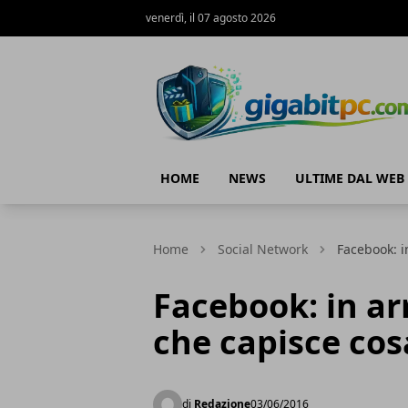
venerdì, il 07 agosto 2026
Gigabitpc
HOME
NEWS
ULTIME DAL WEB
Home
Social Network
Facebook: in
Facebook: in ar
che capisce cosa
di
Redazione
03/06/2016