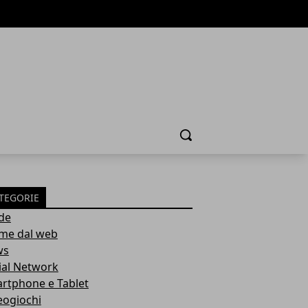
Cerca
TEGORIE
de
ime dal web
ws
ial Network
rtphone e Tablet
eogiochi