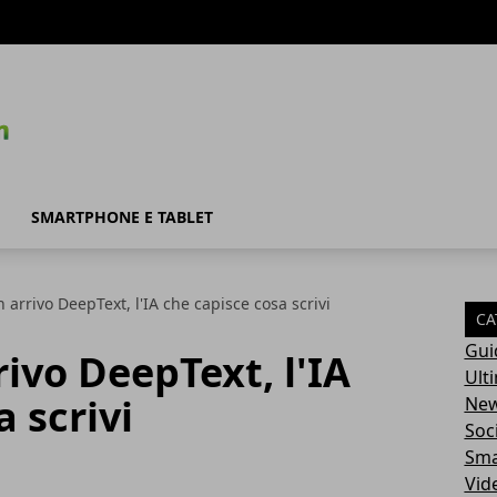
SMARTPHONE E TABLET
 arrivo DeepText, l'IA che capisce cosa scrivi
CA
Gui
rivo DeepText, l'IA
Ult
 scrivi
Ne
Soc
Sma
Vid