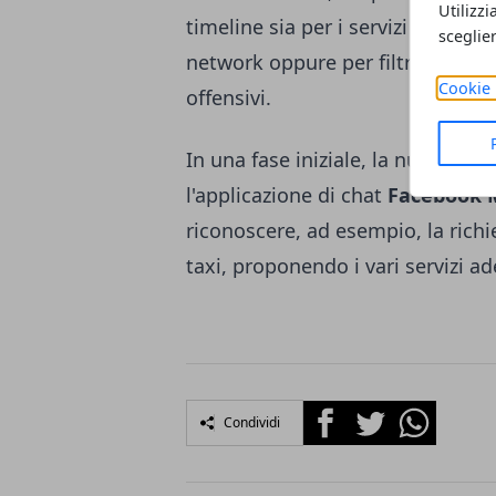
Utilizzi
timeline sia per i servizi messi a
sceglie
network oppure per filtrare lo s
Cookie 
offensivi.
In una fase iniziale, la nuova intel
l'applicazione di chat
Facebook 
riconoscere, ad esempio, la rich
taxi, proponendo i vari servizi ad
Facebook
Twitter
Whatsapp
Condividi