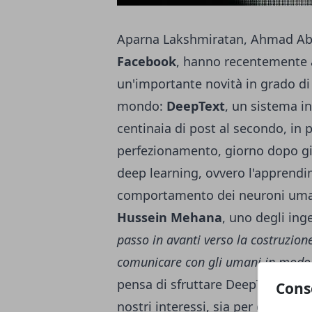
Aparna Lakshmiratan, Ahmad Abdu
Facebook
, hanno recentemente a
un'importante novità in grado di r
mondo:
DeepText
, un sistema in
centinaia di post al secondo, in p
perfezionamento, giorno dopo gi
deep learning, ovvero l'apprend
comportamento dei neuroni umani
Hussein Mehana
, uno degli in
passo in avanti verso la costruzione
comunicare con gli umani in modo
pensa di sfruttare DeepText al fin
Cons
nostri interessi, sia per quel ch