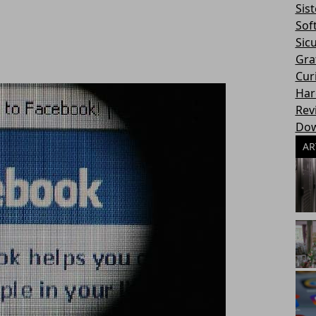
Sis
Sof
Sic
Gra
Cur
Har
Rev
Dow
AR