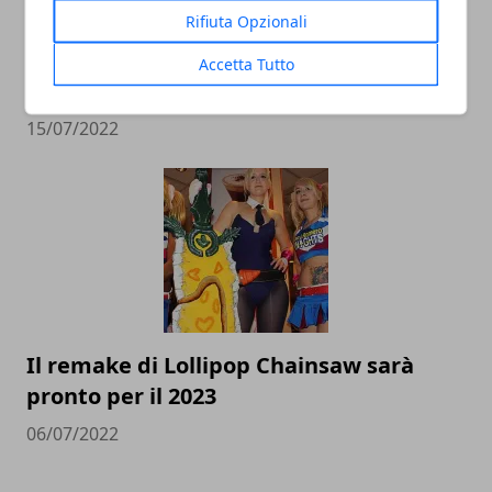
Rifiuta Opzionali
La scienza conferma: I videogame fanno
Accetta Tutto
bene al cervello
15/07/2022
Il remake di Lollipop Chainsaw sarà
pronto per il 2023
06/07/2022