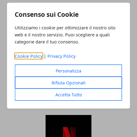
Consenso sui Cookie
ARTICOLI CORRELATI
Utilizziamo i cookie per ottimizzare il nostro sito
web e il nostro servizio. Puoi scegliere a quali
categorie dare il tuo consenso.
Cookie Policy
|
Privacy Policy
Personalizza
Rifiuta Opzionali
Come usare Instagram per promuovere
la tua attività online?
Accetta Tutto
23/06/2023