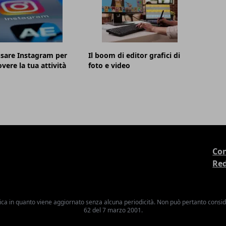
sare Instagram per
Il boom di editor grafici di
ere la tua attività
foto e video
Con
Re
ica in quanto viene aggiornato senza alcuna periodicità. Non può pertanto consider
62 del 7 marzo 2001.