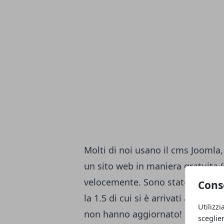
Molti di noi usano il cms Joomla
un sito web in maniera gratuita (
velocemente. Sono state rilasciat
Cons
la 1.5 di cui si è arrivati alla re
Utilizzi
non hanno aggiornato! Per rime
sceglie