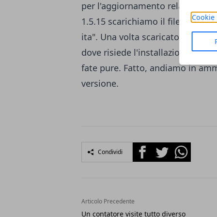
per l'aggiornamento relativo all
Cookie 
1.5.15 scarichiamo il file "
Aggiorn
ita
".
Una volta scaricato va estrat
dove risiede l'installazione di Jo
fate pure. Fatto, andiamo in amm
versione.
Facebook
Twitter
Whatsapp
Condividi
Articolo Precedente
Un contatore visite tutto diverso