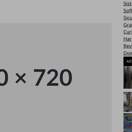
Sis
Sof
Sic
Gra
Cur
Har
Rev
Dow
AR