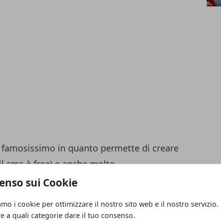
, famosissimo in quanto permette di creare
il cms è free) e anche molto
e varie versioni ma una molto utilizzata è
enso sui Cookie
lease 1.5.23, molti però sono rimasti indietro e
amo i cookie per ottimizzare il nostro sito web e il nostro servizio.
diare possiamo scaricare da
qua
il pacchetto
re a quali categorie dare il tuo consenso.