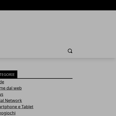
Cerca
TEGORIE
de
ime dal web
ws
ial Network
rtphone e Tablet
eogiochi