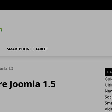
SMARTPHONE E TABLET
omla 1.5
CA
Gui
e Joomla 1.5
Ult
Ne
Soc
Sma
Vid