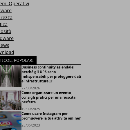
temi Operativi
tware
urezza
fica
iosità
dware
iews
nload
TICOLI POPOLARI
Business continuity aziendale:
perché gli UPS sono
indispensabili per proteggere dati
e infrastrutture IT
27/03/2026
Come organizzare un evento,
consigli pratici per una riuscita
perfetta
19/09/2025
Come usare Instagram per
promuovere la tua attività online?
23/06/2023