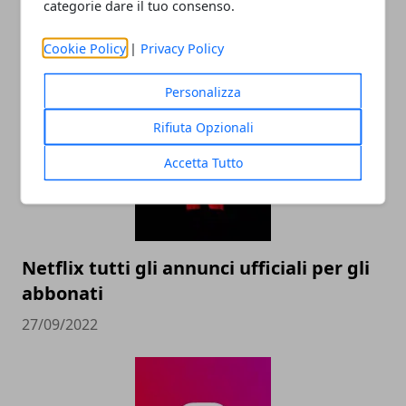
categorie dare il tuo consenso.
Come usare Instagram per promuovere
la tua attività online?
Cookie Policy
|
Privacy Policy
23/06/2023
Personalizza
Rifiuta Opzionali
Accetta Tutto
Netflix tutti gli annunci ufficiali per gli
abbonati
27/09/2022