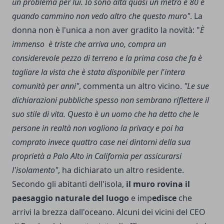
un problema per lui. Io sono alta quasi un metro e 80 e
quando cammino non vedo altro che questo muro"
. La
donna non è l'unica a non aver gradito la novità: "
È
immenso è triste che arriva uno, compra un
considerevole pezzo di terreno e la prima cosa che fa è
tagliare la vista che è stata disponibile per l'intera
comunità per anni"
, commenta un altro vicino.
"Le sue
dichiarazioni pubbliche spesso non sembrano riflettere il
suo stile di vita. Questo è un uomo che ha detto che le
persone in realtà non vogliono la privacy e poi ha
comprato invece quattro case nei dintorni della sua
proprietà a Palo Alto in California per assicurarsi
l'isolamento"
, ha dichiarato un altro residente.
Secondo gli abitanti dell'isola,
il muro rovina il
paesaggio naturale del luogo
e imp
edisce
che
arrivi la brezza dall'oceano. Alcuni dei vicini del CEO