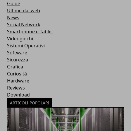
Guide
Ultime dal web
News
Social Network
Smartphone e Tablet
Videogiochi
Sistemi Operativi
Software
Sicurezza
Grafica
Curiosità
Hardware
Reviews
Download
ARTICOLI POPOLARI