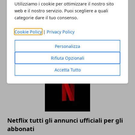
Utilizziamo i cookie per ottimizzare il nostro sito
web e il nostro servizio. Puoi scegliere a quali
categorie dare il tuo consenso.
Cookie Policy
|
Privacy Policy
Come usare Instagram per promuovere
la tua attività online?
Personalizza
23/06/2023
Rifiuta Opzionali
Accetta Tutto
Netflix tutti gli annunci ufficiali per gli
abbonati