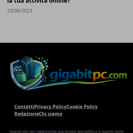
la tua attività online?
23/06/2023
Contatti
Privacy Policy
Cookie Policy
Redazione
Chi siamo
Questo sito non rappresenta una testata giornalistica in quanto viene