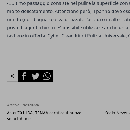
-L'ultimo passaggio consiste nel pulire la superficie co
molto delicatamente. Attenzione però, il panno deve e
umido (non bagnato) e va utilizzata l'acqua o in alterna
privo di agenti chimici. E' possibile utilizzare anche un 
tastiere in offerta:
Cyber Clean Kit di Pulizia Universale, 
Facebook
Twitter
Whatsapp
Articolo Precedente
Asus Z01HDA, TENAA certifica il nuovo
Koala News la
smartphone