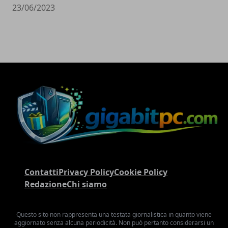
23/06/2023
Contatti
Privacy Policy
Cookie Policy
Redazione
Chi siamo
Questo sito non rappresenta una testata giornalistica in quanto viene
aggiornato senza alcuna periodicità. Non può pertanto considerarsi un